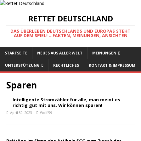
RETTET DEUTSCHLAND
DAS ÜBERLEBEN DEUTSCHLANDS UND EUROPAS STEHT
AUF DEM SPIEL! ...FAKTEN, MEINUNGEN, ANSICHTEN
STARTSEITE
NEUES AUS ALLER WELT
MEINUNGEN
UNTERSTÜTZUNG
RECHTLICHES
KONTAKT & IMPRESSUM
Sparen
Intelligente Stromzähler für alle, man meint es
richtig gut mit uns. Wir können sparen!
April 30, 2023
Wolff99
Beiträge im Sinne des Artikels 5GG zum Zweck der