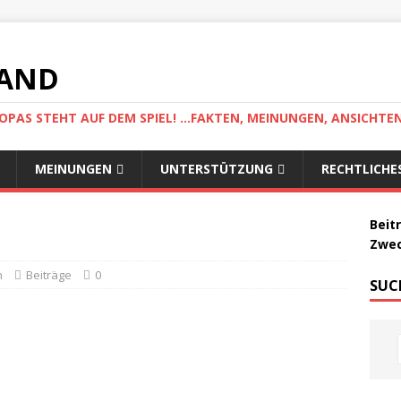
LAND
AS STEHT AUF DEM SPIEL! ...FAKTEN, MEINUNGEN, ANSICHTE
MEINUNGEN
UNTERSTÜTZUNG
RECHTLICHE
Beit
Zwec
n
Beiträge
0
SUC