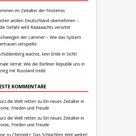
ommen im Zeitalter der Finsternis
isten wollen Deutschland übernehmen –
die Gefahr wird Rääääächts verortet
Schweigen der Lämmer – Wie das System
ertrauen verspielte
chuldenberg wächst, kein Ende in Sicht!
inale Verrat: Wie die Berliner Republik uns in
rieg mit Russland treibt
ESTE KOMMENTARE
urz die Welt retten
zu
Ein neues Zeitalter in
nie, Frieden und Freude
urz die Welt retten
zu
Ein neues Zeitalter in
nie, Frieden und Freude
me
zu
Chemnitz: Das Schlachten geht weiter!