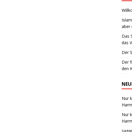
Willk
Islam
aber 
Das 
das V
Der S
Der f
den K
NEU
Nur k
Harmo
Nur k
Harmo
saga