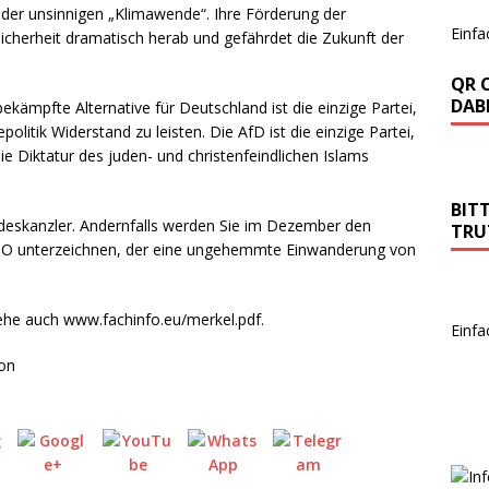
 der unsinnigen „Klimawende“. Ihre Förderung der
Einfa
Sicherheit dramatisch herab und gefährdet die Zukunft der
QR 
DABE
kämpfte Alternative für Deutschland ist die einzige Partei,
olitik Widerstand zu leisten. Die AfD ist die einzige Partei,
e Diktatur des juden- und christenfeindlichen Islams
BIT
undeskanzler. Andernfalls werden Sie im Dezember den
TRU
UNO unterzeichnen, der eine ungehemmte Einwanderung von
iehe auch www.fachinfo.eu/merkel.pdf.
Einfa
ion