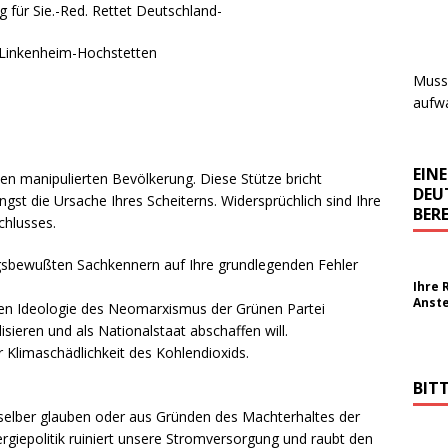
g für Sie.-Red. Rettet Deutschland-
1 Linkenheim-Hochstetten
Muss 
aufwa
EIN
en manipulierten Bevölkerung. Diese Stütze bricht
DEU
gst die Ursache Ihres Scheiterns. Widersprüchlich sind Ihre
BERE
chlusses.
sbewußten Sachkennern auf Ihre grundlegenden Fehler
Ihre 
Anst
chen Ideologie des Neomarxismus der Grünen Partei
sieren und als Nationalstaat abschaffen will.
 Klimaschädlichkeit des Kohlendioxids.
BIT
ch selber glauben oder aus Gründen des Machterhaltes der
rgiepolitik ruiniert unsere Stromversorgung und raubt den