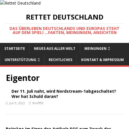
RETTET DEUTSCHLAND
DAS ÜBERLEBEN DEUTSCHLANDS UND EUROPAS STEHT
AUF DEM SPIEL! ...FAKTEN, MEINUNGEN, ANSICHTEN
STARTSEITE
NEUES AUS ALLER WELT
MEINUNGEN
UNTERSTÜTZUNG
RECHTLICHES
KONTAKT & IMPRESSUM
Eigentor
Der 11. Juli naht, wird Nordstream-1abgeschaltet?
Wer hat Schuld daran?
Juli 9, 2022
Wolff99
Beiträge im Sinne des Artikels 5GG zum Zweck der