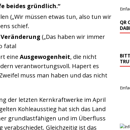
fe beides
gründlich.“
Einfa
en („Wir müssen etwas tun, also tun wir
QR 
ens schief.
DABE
r Veränderung
(„Das haben wir immer
o fatal
BIT
rt eine
Ausgewogenheit
, die nicht
TRU
dern verantwortungsvoll. Hapert es
 Zweifel muss man haben und das nicht
Einfa
ng der letzten Kernkraftwerke im April
gelten Kohleausstieg hat sich das Land
ner grundlastfähigen und im Überfluss
verabschiedet. Gleichzeitig ist das