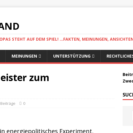
LAND
AS STEHT AUF DEM SPIEL! ...FAKTEN, MEINUNGEN, ANSICHTE
MEINUNGEN
UNTERSTÜTZUNG
RECHTLICHE
eister zum
Beit
Zwec
SUC
Beiträge
0
ein energiepolitisches Experiment,