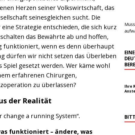
fenen Herzen seiner Volkswirtschaft, das
ellschaft seinesgleichen sucht. Die
Muss 
 eine Strategie entschieden, die sich kurz
aufwa
schalten das Bewährte ab und hoffen,
ig funktioniert, wenn es denn überhaupt
EIN
ng dürfen wir nicht setzen das Überleben
DEU
BERE
’s Spiel gesetzt werden. Wer käme wohl
einem erfahrenen Chirurgen,
zoperation zu überlassen?
Ihre 
Anst
us der Realität
er change a running System“.
BIT
as funktioniert – ändere, was