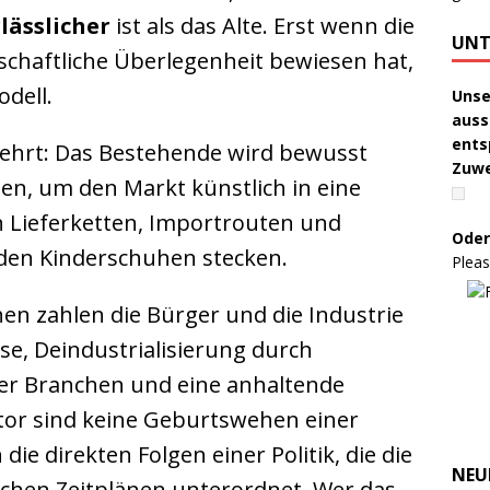
rlässlicher
ist als das Alte. Erst wenn die
UNT
tschaftliche Überlegenheit bewiesen hat,
dell.
Unse
auss
ents
kehrt: Das Bestehende wird bewusst
Zuw
ten, um den Markt künstlich in eine
n Lieferketten, Importrouten und
Oder
 den Kinderschuhen stecken.
Pleas
hen zahlen die Bürger und die Industrie
se, Deindustrialisierung durch
er Branchen und eine anhaltende
or sind keine Geburtswehen einer
ie direkten Folgen einer Politik, die die
NEU
ischen Zeitplänen unterordnet. Wer das