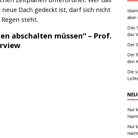
neue Dach gedeckt ist, darf sich nicht
Islam
aber 
Regen steht.
Das 
en abschalten müssen“ – Prof.
das V
erview
Der S
Der f
den K
Die 
Lich
NEU
Nur k
Harmo
Nur k
Harmo