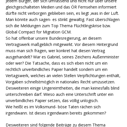
Jedem Bürger, der sich umfassend und nicht nur über unsere
gleichgeschalteten Medien und das ÖR Fernsehen informiert
dürfte nicht verborgen geblieben sein, es liegt ‚was in der Luft.
Man könnte auch sagen- es stinkt gewaltig. Fast überschlagen
sich die Meldungen zum Top Thema Flüchtlingskrise bzw.
Global Compact for Migration GCM.
So hat offenbar unsere Bundesregierung, an diesem
Vertragswerk maßgeblich mitgewirkt. Vor diesem Hintergrund
muss man sich fragen, wer konkret hat diesen Vertrag
ausgehandelt? War es Gabriel, seines Zeichens Außenminister
oder wer? Die Tatsache, dass es sich eben nicht um ein
rechtlich unverbindliches Papier handelt sondern um ein
Vertagswerk, welches an vielen Stellen Verpflichtungen enthält,
Vorgaben schnellstmöglich in nationales Recht umzusetzen.
Desweiteren einige Ungereimtheiten, die man keinesfalls blind
unterschreiben darf. Wieso auch eine Unterschrift unter ein
unverbindliches Papier setzen, das völlig unlogisch.
Wie heißt es im Volksmund- böse Taten rächen sich
irgendwann. Ist dieses irgendwann bereits gekommen?
Desweiteren sind folgende Beiträge zu diesem Thema