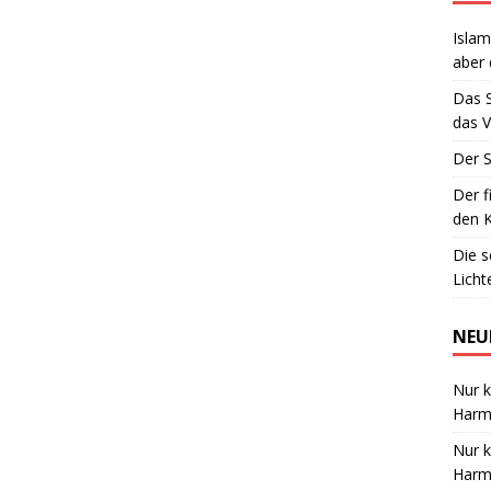
Islam
aber 
Das 
das V
Der S
Der f
den K
Die 
Lich
NEU
Nur k
Harmo
Nur k
Harmo