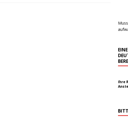
Muss 
aufwa
EIN
DEU
BERE
Ihre 
Anst
BIT