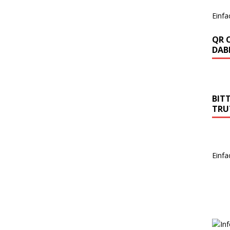
Einfa
QR 
DABE
BIT
TRU
Einfa