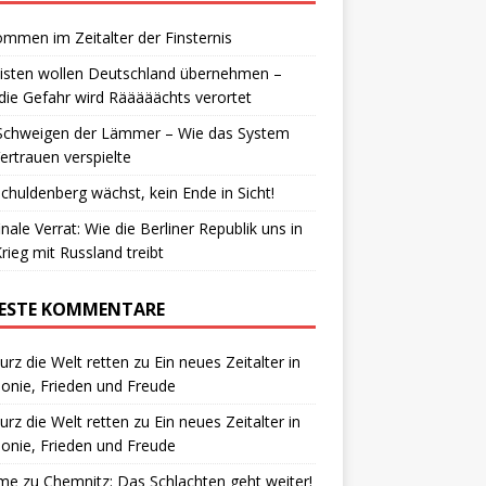
ommen im Zeitalter der Finsternis
isten wollen Deutschland übernehmen –
die Gefahr wird Rääääächts verortet
Schweigen der Lämmer – Wie das System
ertrauen verspielte
chuldenberg wächst, kein Ende in Sicht!
inale Verrat: Wie die Berliner Republik uns in
rieg mit Russland treibt
ESTE KOMMENTARE
urz die Welt retten
zu
Ein neues Zeitalter in
nie, Frieden und Freude
urz die Welt retten
zu
Ein neues Zeitalter in
nie, Frieden und Freude
me
zu
Chemnitz: Das Schlachten geht weiter!