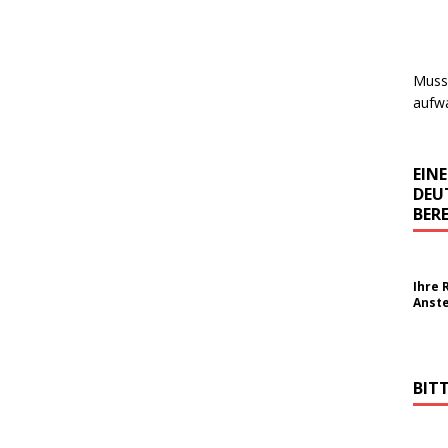
Muss 
aufwa
EIN
DEU
BERE
Ihre 
Anst
BIT