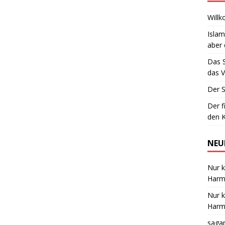
Willk
Islam
aber 
Das 
das V
Der S
Der f
den K
NEU
Nur k
Harmo
Nur k
Harmo
saga