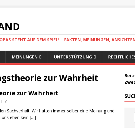
LAND
AS STEHT AUF DEM SPIEL! ...FAKTEN, MEINUNGEN, ANSICHTE
MEINUNGEN
UNTERSTÜTZUNG
RECHTLICHE
gstheorie zur Wahrheit
Beit
Zwec
eorie zur Wahrheit
SUC
0
au den Sachverhalt. Wir hatten immer selber eine Meinung und
e uns eben kein
[…]