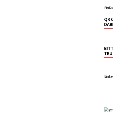
Einfa
QR 
DABE
BIT
TRU
Einfa