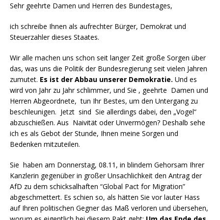
Sehr geehrte Damen und Herren des Bundestages,
ich schreibe Ihnen als aufrechter Bürger, Demokrat und
Steuerzahler dieses Staates.
Wir alle machen uns schon seit langer Zeit große Sorgen über
das, was uns die Politik der Bundesregierung seit vielen Jahren
zumutet.
Es ist der Abbau unserer Demokratie.
Und es
wird von Jahr zu Jahr schlimmer, und Sie , geehrte Damen und
Herren Abgeordnete, tun Ihr Bestes, um den Untergang zu
beschleunigen. Jetzt sind Sie allerdings dabei, den „Vogel“
abzuschießen. Aus Naivität oder Unvermögen? Deshalb sehe
ich es als Gebot der Stunde, Ihnen meine Sorgen und
Bedenken mitzuteilen.
Sie haben am Donnerstag, 08.11, in blindem Gehorsam Ihrer
Kanzlerin gegenüber in großer Unsachlichkeit den Antrag der
AfD zu dem schicksalhaften “Global Pact for Migration”
abgeschmettert. Es schien so, als hätten Sie vor lauter Hass
auf Ihren politischen Gegner das Maß verloren und übersehen,
worum es eigentlich bei diesem Pakt geht:
Um das Ende des