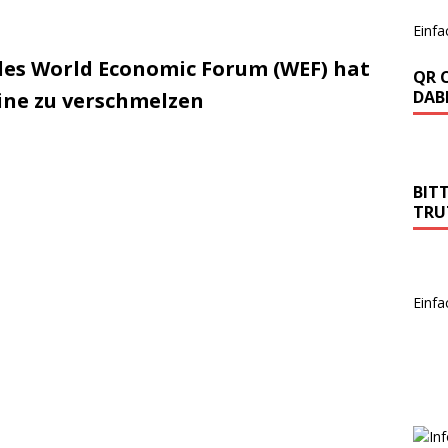
Einfa
des World Economic Forum (WEF) hat
QR 
DABE
ine zu verschmelzen
BIT
TRU
Einfa