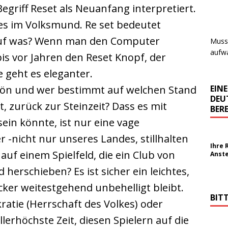
Begriff Reset als Neuanfang interpretiert.
 es im Volksmund. Re set bedeutet
auf was? Wenn man den Computer
Muss 
aufwa
is vor Jahren den Reset Knopf, der
te geht es eleganter.
EIN
hön und wer bestimmt auf welchen Stand
DEU
t, zurück zur Steinzeit? Dass es mit
BERE
in könnte, ist nur eine vage
-nicht nur unseres Landes, stillhalten
Ihre 
auf einem Spielfeld, die ein Club von
Anst
herschieben? Es ist sicher ein leichtes,
cker weitestgehend unbehelligt bleibt.
BIT
atie (Herrschaft des Volkes) oder
lerhöchste Zeit, diesen Spielern auf die