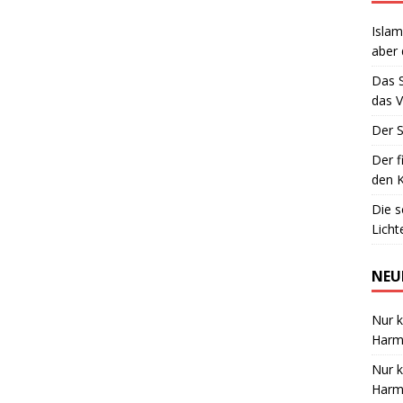
Islam
aber 
Das 
das V
Der S
Der f
den K
Die 
Lich
NEU
Nur k
Harmo
Nur k
Harmo