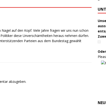
UNT
Unse
auss
den Nagel auf den Kopf. Viele Jahre fragen wir uns nun schon
ents
e Politiker diese Unverschämtheiten heraus nehmen dürfen.
Zuw
e unterstützenden Parteien aus dem Bundestag gewählt
Oder
Pleas
entar abzugeben.
NEU