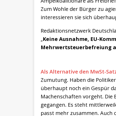
Ampelkoalitionäre als Freibrief
Zum Wohle der Bürger zu agier
interessieren sie sich überha
Redaktionsnetzwerk Deutschlan
„
Keine Ausnahme, EU-Kommi
Mehrwertsteuerbefreiung 
Als Alternative den MwSt-Sat
Zumutung. Haben die Politike
überhaupt noch ein Gespür daf
Machenschaften vorgeht. Die B
gegangen. Es steht mittlerweil
passt mehr zusammen. Auch o