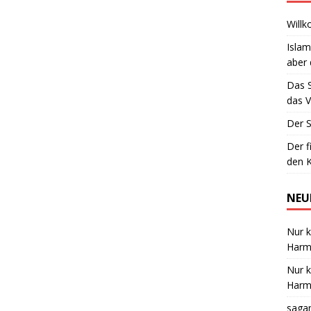
Willk
Islam
aber 
Das 
das V
Der S
Der f
den K
NEU
Nur k
Harmo
Nur k
Harmo
saga