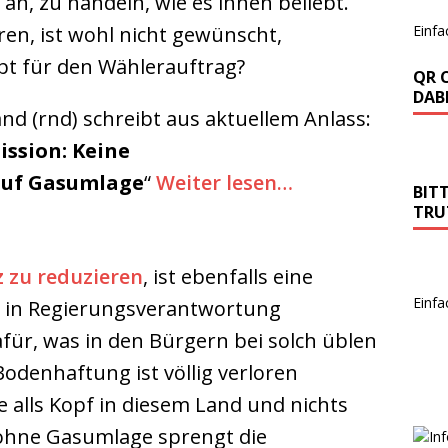
 an, zu handeln, wie es ihnen beliebt.
Einfa
en, ist wohl nicht gewünscht,
upt für den Wählerauftrag?
QR 
DABE
d (rnd) schreibt aus aktuellem Anlass:
ssion: Keine
auf Gasumlage
“
Weiter lesen…
BIT
TRU
z zu reduzieren
, ist ebenfalls eine
Einfa
r in Regierungsverantwortung
ür, was in den Bürgern bei solch üblen
odenhaftung ist völlig verloren
e alls Kopf in diesem Land und nichts
hne Gasumlage sprengt die