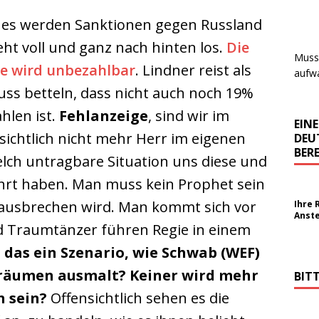
n, es werden Sanktionen gegen Russland
ht voll und ganz nach hinten los.
Die
Muss 
ie wird unbezahlbar
. Lindner reist als
aufwa
uss betteln, dass nicht auch noch 19%
hlen ist.
Fehlanzeige
, sind wir im
EIN
sichtlich nicht mehr Herr im eigenen
DEU
BERE
elch untragbare Situation uns diese und
hrt haben. Man muss kein Prophet sein
 ausbrechen wird. Man kommt sich vor
Ihre 
Anst
 Traumtänzer führen Regie in einem
t das ein Szenario, wie Schwab (WEF)
 Träumen ausmalt? Keiner wird mehr
BIT
h sein?
Offensichtlich sehen es die