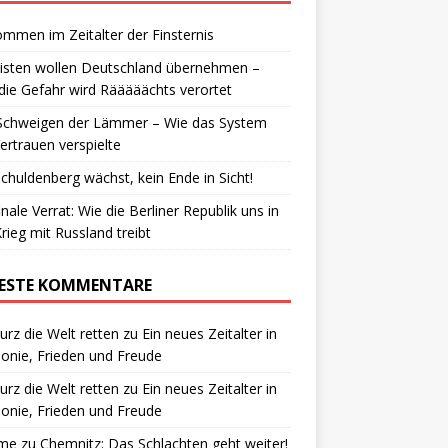
ommen im Zeitalter der Finsternis
isten wollen Deutschland übernehmen –
die Gefahr wird Rääääächts verortet
Schweigen der Lämmer – Wie das System
ertrauen verspielte
chuldenberg wächst, kein Ende in Sicht!
inale Verrat: Wie die Berliner Republik uns in
rieg mit Russland treibt
ESTE KOMMENTARE
urz die Welt retten
zu
Ein neues Zeitalter in
nie, Frieden und Freude
urz die Welt retten
zu
Ein neues Zeitalter in
nie, Frieden und Freude
me
zu
Chemnitz: Das Schlachten geht weiter!