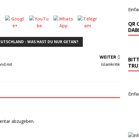
Einfa
QR 
DABE
DEUTSCHLAND - WAS HAST DU NUR GETAN?
WEITER
BIT
nd mit
Islamkritik
TRU
Einfa
entar abzugeben.