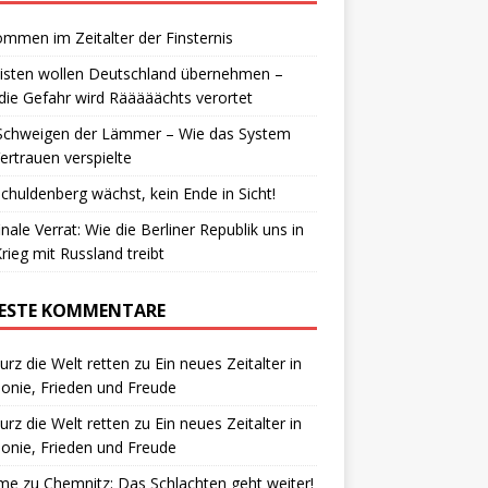
ommen im Zeitalter der Finsternis
isten wollen Deutschland übernehmen –
die Gefahr wird Rääääächts verortet
Schweigen der Lämmer – Wie das System
ertrauen verspielte
chuldenberg wächst, kein Ende in Sicht!
inale Verrat: Wie die Berliner Republik uns in
rieg mit Russland treibt
ESTE KOMMENTARE
urz die Welt retten
zu
Ein neues Zeitalter in
nie, Frieden und Freude
urz die Welt retten
zu
Ein neues Zeitalter in
nie, Frieden und Freude
me
zu
Chemnitz: Das Schlachten geht weiter!