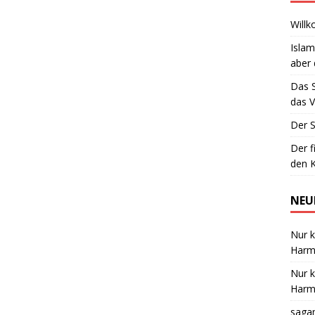
Willk
Islam
aber 
Das 
das V
Der S
Der f
den K
NEU
Nur k
Harmo
Nur k
Harmo
saga