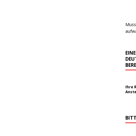
Muss 
aufwa
EIN
DEU
BERE
Ihre 
Anst
BIT