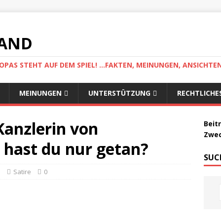
LAND
AS STEHT AUF DEM SPIEL! ...FAKTEN, MEINUNGEN, ANSICHTE
MEINUNGEN
UNTERSTÜTZUNG
RECHTLICHE
Kanzlerin von
Beit
Zwec
 hast du nur getan?
SUC
n
Satire
0