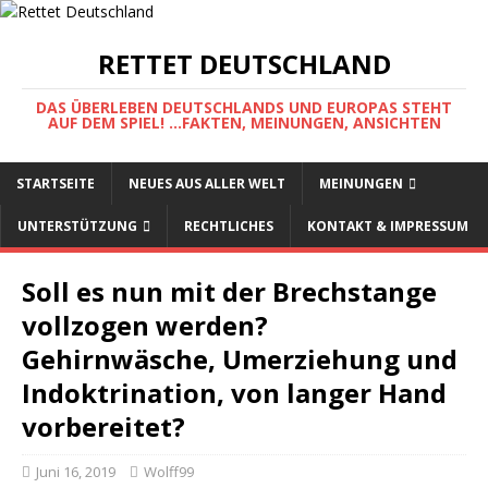
RETTET DEUTSCHLAND
DAS ÜBERLEBEN DEUTSCHLANDS UND EUROPAS STEHT
AUF DEM SPIEL! ...FAKTEN, MEINUNGEN, ANSICHTEN
STARTSEITE
NEUES AUS ALLER WELT
MEINUNGEN
UNTERSTÜTZUNG
RECHTLICHES
KONTAKT & IMPRESSUM
Soll es nun mit der Brechstange
vollzogen werden?
Gehirnwäsche, Umerziehung und
Indoktrination, von langer Hand
vorbereitet?
Juni 16, 2019
Wolff99