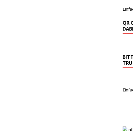
Einfa
QR 
DABE
BIT
TRU
Einfa