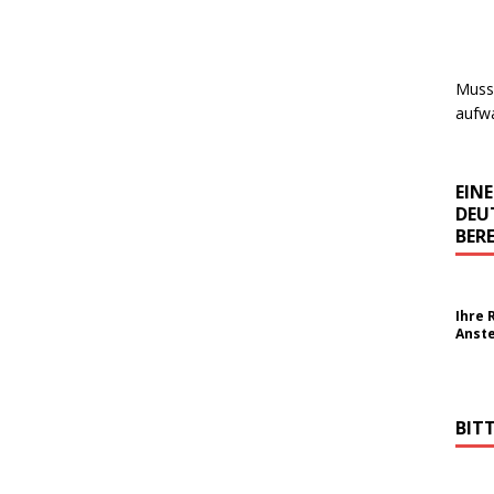
Muss 
aufwa
EIN
DEU
BERE
Ihre 
Anst
BIT