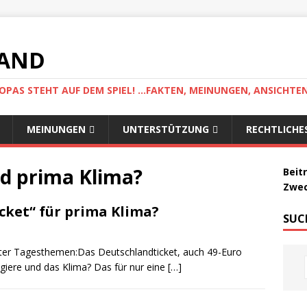
LAND
AS STEHT AUF DEM SPIEL! ...FAKTEN, MEINUNGEN, ANSICHTE
MEINUNGEN
UNTERSTÜTZUNG
RECHTLICHE
nd prima Klima?
Beit
Zwec
cket“ für prima Klima?
SUC
ter Tagesthemen:Das Deutschlandticket, auch 49-Euro
sagiere und das Klima? Das für nur eine
[…]