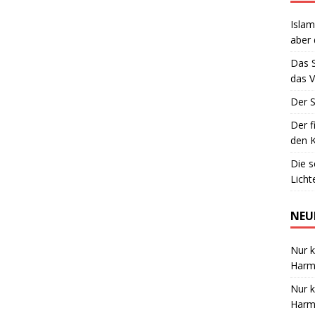
Islam
aber 
Das 
das V
Der S
Der f
den K
Die 
Lich
NEU
Nur k
Harmo
Nur k
Harmo