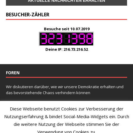
BESUCHER-ZÄHLER
Besuche seit 10.07.2019
Deine IP: 216.73.216.52
FOREN
Wir diskutieren darüber, wie wir unsere Demokratie erhalten und
das bevorstehende Chaos verhindern können
NEUESTE THEMEN
Diese Webseite benutzt Cookies zur Verbesserung der
Nutzungserfahrung & bindet Social-Media-Widgets ein. Durch
Warum versucht Merkel mit aller Macht die Wirtschaft
die weitere Nutzung der Webseite stimmen Sie der
abzuwürgen?
Abschaffung Deutschlands?
Verwendung von Cookies zu.