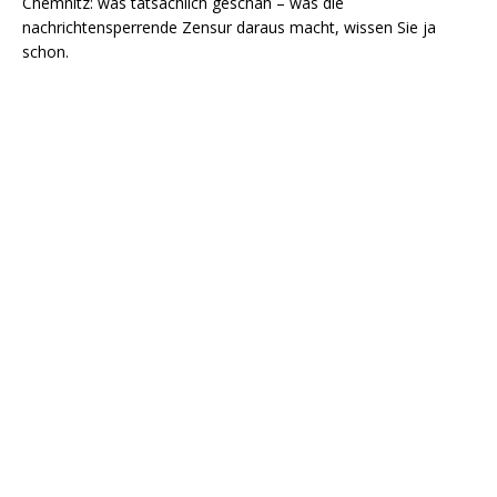
Chemnitz: was tatsächlich geschah – was die
nachrichtensperrende Zensur daraus macht, wissen Sie ja
schon.