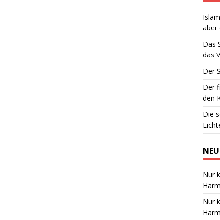
Islam
aber 
Das 
das V
Der S
Der f
den K
Die 
Lich
NEU
Nur k
Harmo
Nur k
Harmo