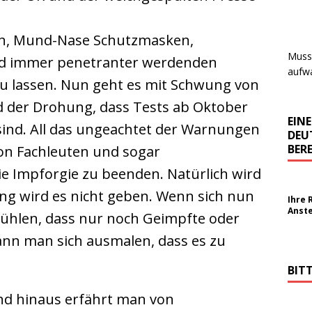
en, Mund-Nase Schutzmasken,
Muss 
d immer penetranter werdenden
aufwa
zu lassen. Nun geht es mit Schwung von
nd der Drohung, dass Tests ab Oktober
EIN
sind. All das ungeachtet der Warnungen
DEU
BERE
on Fachleuten und sogar
ie Impforgie zu beenden. Natürlich wird
ng wird es nicht geben. Wenn sich nun
Ihre 
Anst
fühlen, dass nur noch Geimpfte oder
nn man sich ausmalen, dass es zu
BIT
nd hinaus erfährt man von