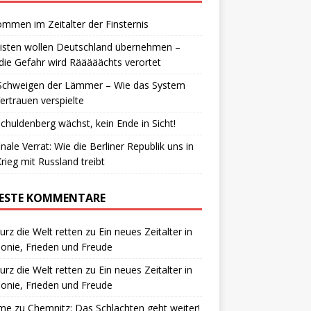
ommen im Zeitalter der Finsternis
isten wollen Deutschland übernehmen –
die Gefahr wird Rääääächts verortet
Schweigen der Lämmer – Wie das System
ertrauen verspielte
chuldenberg wächst, kein Ende in Sicht!
inale Verrat: Wie die Berliner Republik uns in
rieg mit Russland treibt
ESTE KOMMENTARE
urz die Welt retten
zu
Ein neues Zeitalter in
nie, Frieden und Freude
urz die Welt retten
zu
Ein neues Zeitalter in
nie, Frieden und Freude
me
zu
Chemnitz: Das Schlachten geht weiter!