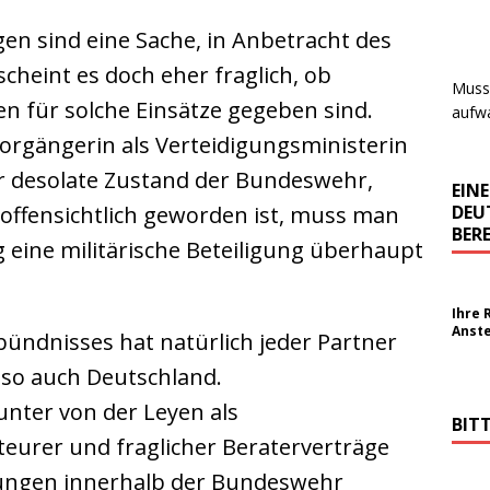
n sind eine Sache, in Anbetracht des
heint es doch eher fraglich, ob
Muss 
 für solche Einsätze gegeben sind.
aufwa
orgängerin als Verteidigungsministerin
r desolate Zustand der Bundeswehr,
EIN
DEU
offensichtlich geworden ist, muss man
BERE
 eine militärische Beteiligung überhaupt
Ihre 
Anst
ündnisses hat natürlich jeder Partner
 so auch Deutschland.
nter von der Leyen als
BIT
teurer und fraglicher Beraterverträge
rungen innerhalb der Bundeswehr