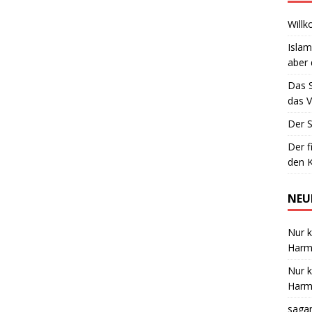
Willk
Islam
aber 
Das 
das V
Der S
Der f
den K
NEU
Nur k
Harmo
Nur k
Harmo
saga