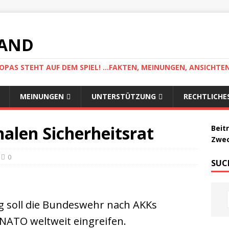
LAND
AS STEHT AUF DEM SPIEL! ...FAKTEN, MEINUNGEN, ANSICHTE
MEINUNGEN
UNTERSTÜTZUNG
RECHTLICHE
alen Sicherheitsrat
Beit
Zwec
0
SUC
g soll die Bundeswehr nach AKKs
NATO weltweit eingreifen.