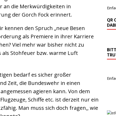
ur an die Merkwürdigkeiten in
Einfa
ng der Gorch Fock erinnert.
QR 
DABE
ir kennen den Spruch „neue Besen
rderung als Premiere in ihrer Karriere
hen? Viel mehr war bisher nicht zu
BIT
 als Stohfeuer bzw. warme Luft
TRU
igen bedarf es sicher großer
Einfa
d Zeit, die Bundeswehr in einen
ie angemessen agieren kann. Von dem
lugzeuge, Schiffe etc. ist derzeit nur ein
tzfähig. Man muss sich doch fragen,, wie