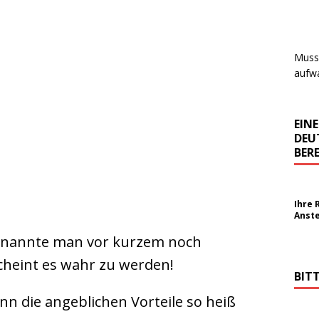
Muss 
aufwa
EIN
DEU
BERE
Ihre 
Anst
t, nannte man vor kurzem noch
cheint es wahr zu werden!
BIT
nn die angeblichen Vorteile so heiß