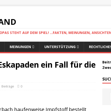
LAND
AS STEHT AUF DEM SPIEL! ...FAKTEN, MEINUNGEN, ANSICHTE
MEINUNGEN
UNTERSTÜTZUNG
RECHTLICHE
Eskapaden ein Fall für die
Beit
Zwec
SUC
Beiträge
0
rbach haufenweise Impfstoff bestellt