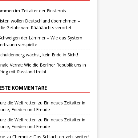
ommen im Zeitalter der Finsternis
isten wollen Deutschland übernehmen –
die Gefahr wird Rääääächts verortet
Schweigen der Lämmer – Wie das System
ertrauen verspielte
chuldenberg wächst, kein Ende in Sicht!
inale Verrat: Wie die Berliner Republik uns in
rieg mit Russland treibt
ESTE KOMMENTARE
urz die Welt retten
zu
Ein neues Zeitalter in
nie, Frieden und Freude
urz die Welt retten
zu
Ein neues Zeitalter in
nie, Frieden und Freude
me
zu
Chemnitz: Das Schlachten geht weiter!