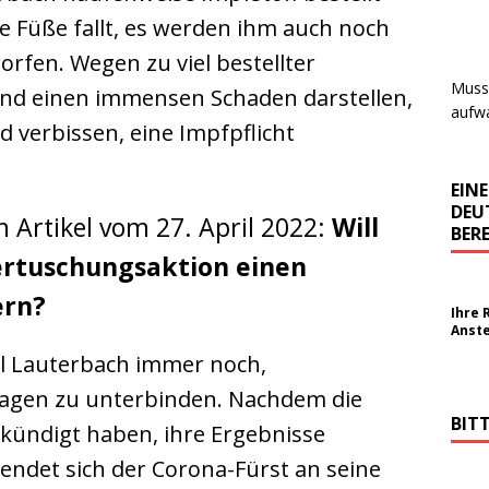
e Füße fallt, es werden ihm auch noch
fen. Wegen zu viel bestellter
Muss 
 und einen immensen Schaden darstellen,
aufwa
d verbissen, eine Impfpflicht
EIN
DEU
m Artikel vom 27. April 2022:
Will
BERE
ertuschungsaktion einen
ern?
Ihre 
Anst
arl Lauterbach immer noch,
agen zu unterbinden. Nachdem die
BIT
kündigt haben, ihre Ergebnisse
endet sich der Corona-Fürst an seine