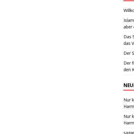
Willk
Islam
aber 
Das 
das V
Der S
Der f
den K
NEU
Nur k
Harmo
Nur k
Harmo
saga