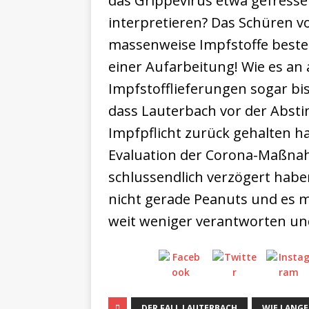
das Grippevirus etwa gefress
interpretieren? Das Schüren vo
massenweise Impfstoffe bestel
einer Aufarbeitung! Wie es an 
Impfstofflieferungen sogar bi
dass Lauterbach vor der Abs
Impfpflicht zurück gehalten ha
Evaluation der Corona-Maßnahm
schlussendlich verzögert haben
nicht gerade Peanuts und es m
weit weniger verantworten un
DER FALL LAUTERBACH
WIE LANGE