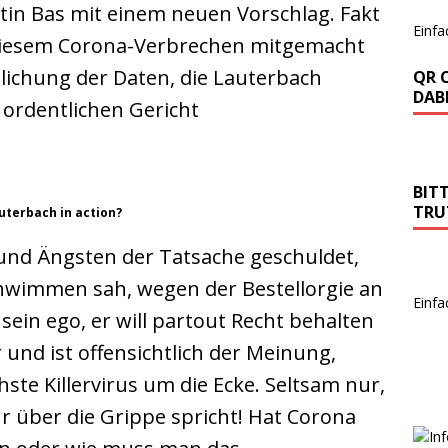
in Bas mit einem neuen Vorschlag. Fakt
Einfa
i diesem Corona-Verbrechen mitgemacht
lichung der Daten, die Lauterbach
QR 
DABE
m ordentlichen Gericht
BIT
TRU
uterbach in action?
und Ängsten der Tatsache geschuldet,
chwimmen sah, wegen der Bestellorgie an
Einfa
sein ego, er will partout Recht behalten
 und ist offensichtlich der Meinung,
e Killervirus um die Ecke. Seltsam nur,
 über die Grippe spricht! Hat Corona