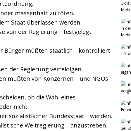
erteordnung.
Mehr 
Kinder massenhaft zu töten.
dem Staat überlassen werden.
sse von der Regierung
…
festgelegt
Mehr 
r Bürger müßten staatlich
…
kontrolliert
ssen der Regierung verteidigen.
gen müßten von Konzernen
…
und NGOs
scheiden, ob die Wahl eines
…
oder nicht.
her sozialistischer Bundesstaat
…
werden.
ialistische Weltregierung
…
anzustreben.