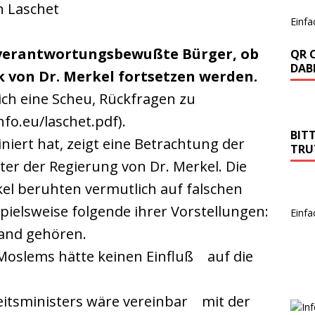
n Laschet
Einfa
 verantwortungsbewußte Bürger, ob
QR 
DABE
ik von Dr. Merkel fortsetzen werden.
ich eine Scheu, Rückfragen zu
o.eu/laschet.pdf).
BIT
niert hat, zeigt eine Betrachtung der
TRU
r der Regierung von Dr. Merkel. Die
kel beruhten vermutlich auf falschen
spielsweise folgende ihrer Vorstellungen:
Einfa
land gehören.
 Moslems hätte keinen Einfluß
…
auf die
itsministers wäre vereinbar
…
mit der