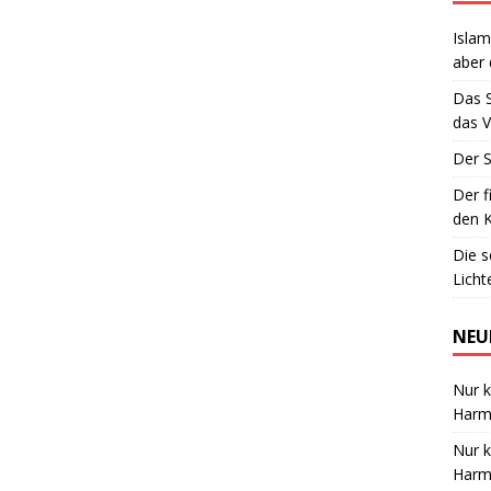
Islam
aber 
Das 
das V
Der S
Der f
den K
Die 
Lich
NEU
Nur k
Harmo
Nur k
Harmo