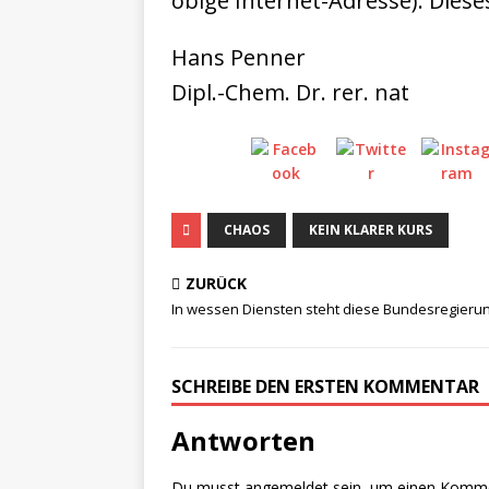
obige Internet-Adresse). Dies
Hans Penner
Dipl.-Chem. Dr. rer. nat
CHAOS
KEIN KLARER KURS
ZURÜCK
In wessen Diensten steht diese Bundesregieru
SCHREIBE DEN ERSTEN KOMMENTAR
Antworten
Du musst
angemeldet
sein, um einen Komm