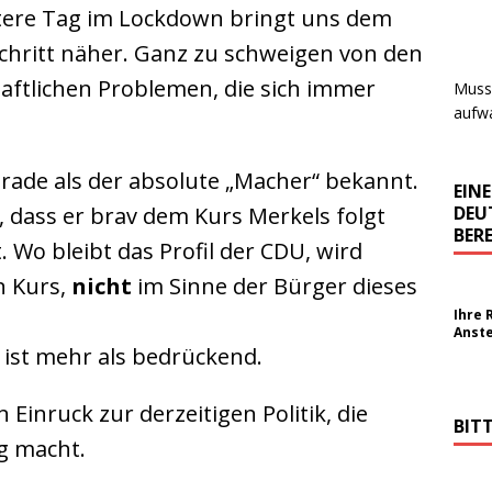
itere Tag im Lockdown bringt uns dem
Schritt näher. Ganz zu schweigen von den
haftlichen Problemen, die sich immer
Muss 
aufwa
erade als der absolute „Macher“ bekannt.
EIN
DEU
 dass er brav dem Kurs Merkels folgt
BERE
 Wo bleibt das Profil der CDU, wird
n Kurs,
nicht
im Sinne der Bürger dieses
Ihre 
Anst
 ist mehr als bedrückend.
 Einruck zur derzeitigen Politik, die
BIT
ng macht.