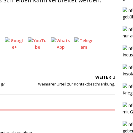
es Schreiben kann verbreitet werden.
WEITER
ng?
Weimarer Urteil zur Kontaktbeschränkung.
entar abzugeben.