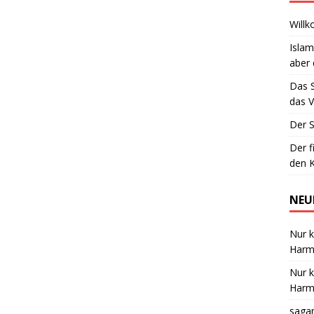
Willk
Islam
aber 
Das 
das V
Der S
Der f
den K
NEU
Nur k
Harmo
Nur k
Harmo
saga