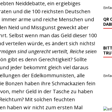
iebten Neiddebatte, ein ergiebiges
Einfa
raten und die 100 reichsten Deutschen
n immer arme und reiche Menschen und
QR 
DABE
den Neid und Missgunst geweckt aber
rt. Selbst wenn man das Geld dieser 100
d verteilen würde, es ändert sich nichts!
BIT
rmögen sind ungerecht verteilt, Reiche seien
TRU
hön gibt es denn Gerechtigkeit? Sollte
und jeder bekommt gleich viel daraus
tellungen der Edelkommunisten, alle
Einfa
 die Bonzen haben ihre Schmackazien fein
avon, mehr Geld in der Tasche zu haben
Reichtum? Mit solchen feuchten
n haben wir nicht zum ersten Mal