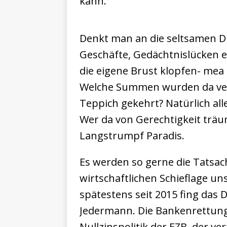
kann.
Denkt man an die seltsamen 
Geschäfte, Gedächtnislücken et
die eigene Brust klopfen- mea 
Welche Summen wurden da ver
Teppich gekehrt? Natürlich all
Wer da von Gerechtigkeit träum
Langstrumpf Paradis.
Es werden so gerne die Tatsac
wirtschaftlichen Schieflage un
spätestens seit 2015 fing das 
Jedermann. Die Bankenrettung,
Nullzinspolitik der EZB, der v