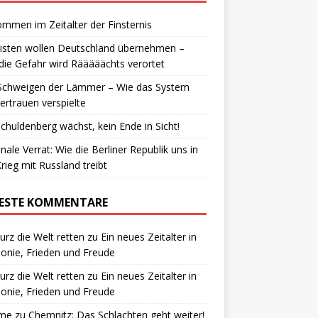
ommen im Zeitalter der Finsternis
isten wollen Deutschland übernehmen –
die Gefahr wird Rääääächts verortet
Schweigen der Lämmer – Wie das System
ertrauen verspielte
chuldenberg wächst, kein Ende in Sicht!
inale Verrat: Wie die Berliner Republik uns in
rieg mit Russland treibt
ESTE KOMMENTARE
urz die Welt retten
zu
Ein neues Zeitalter in
nie, Frieden und Freude
urz die Welt retten
zu
Ein neues Zeitalter in
nie, Frieden und Freude
me
zu
Chemnitz: Das Schlachten geht weiter!