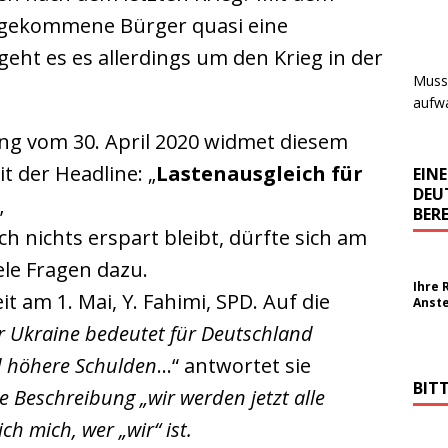
 gekommene Bürger quasi eine
geht es es allerdings um den Krieg in der
Muss 
aufwa
ng vom 30. April 2020 widmet diesem
t der Headline: „
Lastenausgleich für
EIN
DEU
„
BERE
h nichts erspart bleibt, dürfte sich am
ele Fragen dazu.
Ihre 
t am 1. Mai, Y. Fahimi, SPD. Auf die
Anst
er Ukraine bedeutet für Deutschland
d höhere Schulden
…“ antwortet sie
BIT
ie Beschreibung „wir werden jetzt alle
ich mich, wer „wir“ ist.