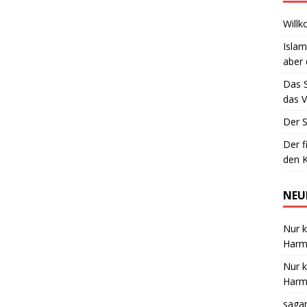
Willk
Islam
aber 
Das 
das V
Der S
Der f
den K
NEU
Nur k
Harmo
Nur k
Harmo
saga