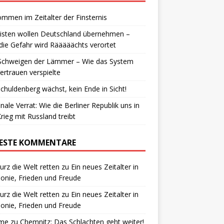
ommen im Zeitalter der Finsternis
isten wollen Deutschland übernehmen –
die Gefahr wird Rääääächts verortet
Schweigen der Lämmer – Wie das System
ertrauen verspielte
chuldenberg wächst, kein Ende in Sicht!
inale Verrat: Wie die Berliner Republik uns in
rieg mit Russland treibt
ESTE KOMMENTARE
urz die Welt retten
zu
Ein neues Zeitalter in
nie, Frieden und Freude
urz die Welt retten
zu
Ein neues Zeitalter in
nie, Frieden und Freude
me
zu
Chemnitz: Das Schlachten geht weiter!