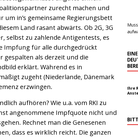
Koalitionspartner zurecht machen und
ur um in’s gemeinsame Regierungsbett
Muss 
 diesem Land rasant abwärts. Ob 2G, 3G
aufwa
, selbst zu zahlende Antigentests, es
ie Impfung für alle durchgedrückt
EIN
 gespalten als derzeit und die
DEU
BERE
bild erklärt. Während es in
mäßigt zugeht (Niederlande, Dänemark
hemenz erzwingen.
Ihre 
Anst
ndlich aufhören? Wie u.a. vom RKI zu
ächst angenommene Impfquote nicht und
BIT
sgehen. Rechnet man die Genesenen
n, dass es wirklich reicht. Die ganzen