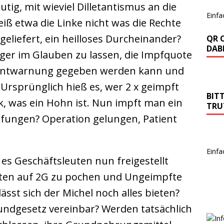
tig, mit wieviel Dilletantismus an die
Einfa
ß etwa die Linke nicht was die Rechte
geliefert, ein heilloses Durcheinander?
QR 
DABE
ürger im Glauben zu lassen, die Impfquote
or Entwarnung gegeben werden kann und
Ursprünglich hieß es, wer 2 x geimpft
BIT
ück, was ein Hohn ist. Nun impft man ein
TRU
mpfungen? Operation gelungen, Patient
Einfa
es Geschäftsleuten nun freigestellt
kten auf 2G zu pochen und Ungeimpfte
sst sich der Michel noch alles bieten?
undgesetz vereinbar? Werden tatsächlich