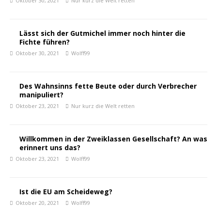
Oktober 30, 2021
Nur kurz die Welt retten
Lässt sich der Gutmichel immer noch hinter die
Fichte führen?
Oktober 30, 2021
Wolff99
Des Wahnsinns fette Beute oder durch Verbrecher
manipuliert?
Oktober 23, 2021
Nur kurz die Welt retten
Willkommen in der Zweiklassen Gesellschaft? An was
erinnert uns das?
Oktober 23, 2021
Wolff99
Ist die EU am Scheideweg?
Oktober 20, 2021
Wolff99