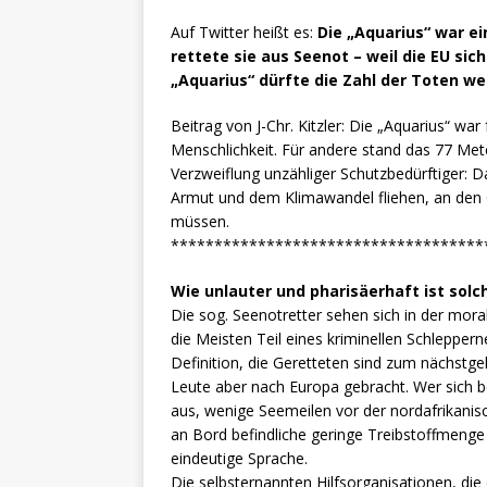
Auf Twitter heißt es:
Die „Aquarius“ war e
rettete sie aus Seenot – weil die EU si
„Aquarius“ dürfte die Zahl der Toten we
Beitrag von J-Chr. Kitzler: Die „Aquarius“ wa
Menschlichkeit. Für andere stand das 77 Mete
Verzweiflung unzähliger Schutzbedürftiger: Da
Armut und dem Klimawandel fliehen, an den 
müssen.
************************************
Wie unlauter und pharisäerhaft ist sol
Die sog. Seenotretter sehen sich in der moral
die Meisten Teil eines kriminellen Schleppern
Definition, die Geretteten sind zum nächstg
Leute aber nach Europa gebracht. Wer sich b
aus, wenige Seemeilen vor der nordafrikani
an Bord befindliche geringe Treibstoffmenge
eindeutige Sprache.
Die selbsternannten Hilfsorganisationen, di