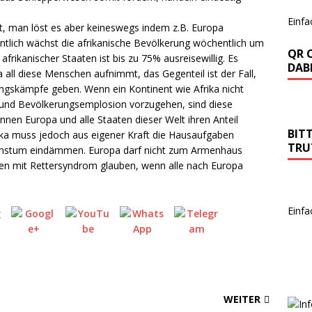
Einfa
t, man löst es aber keineswegs indem z.B. Europa
anntlich wächst die afrikanische Bevölkerung wöchentlich um
QR 
afrikanischer Staaten ist bis zu 75% ausreisewillig. Es
DABE
all diese Menschen aufnimmt, das Gegenteil ist der Fall,
ungskämpfe geben. Wenn ein Kontinent wie Afrika nicht
on und Bevölkerungsemplosion vorzugehen, sind diese
nen Europa und alle Staaten dieser Welt ihren Anteil
BIT
frika muss jedoch aus eigener Kraft die Hausaufgaben
TRU
stum eindämmen. Europa darf nicht zum Armenhaus
n mit Rettersyndrom glauben, wenn alle nach Europa
Einfa
WEITER