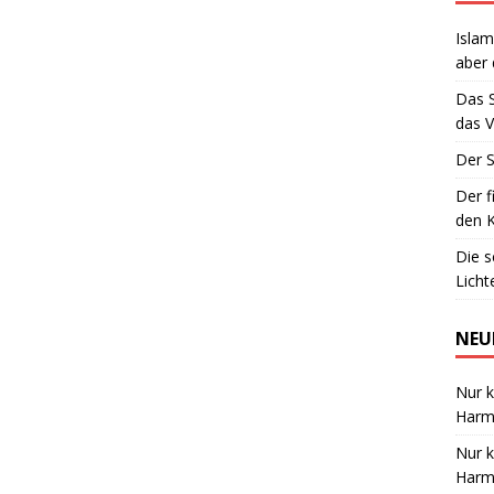
Islam
aber 
Das 
das V
Der S
Der f
den K
Die 
Lich
NEU
Nur k
Harmo
Nur k
Harmo